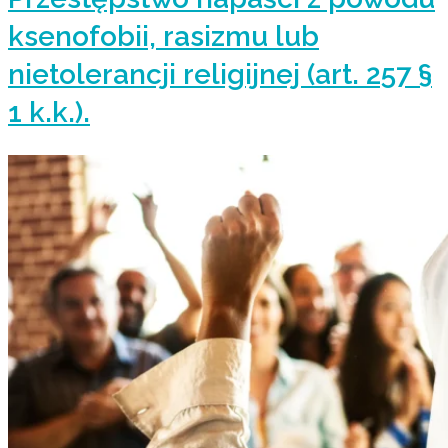
ksenofobii, rasizmu lub
nietolerancji religijnej (art. 257 §
1 k.k.).