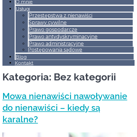
O mnie
Usługi
Przestępstwa z nienawiści
Sprawy cywilne
Prawo gospodarcze
Prawo antydyskryminacyjne
Prawo administracyjne
Postępowania sądowe
Blog
Kontakt
Kategoria:
Bez kategorii
Mowa nienawiści nawoływanie
do nienawiści – kiedy są
karalne?