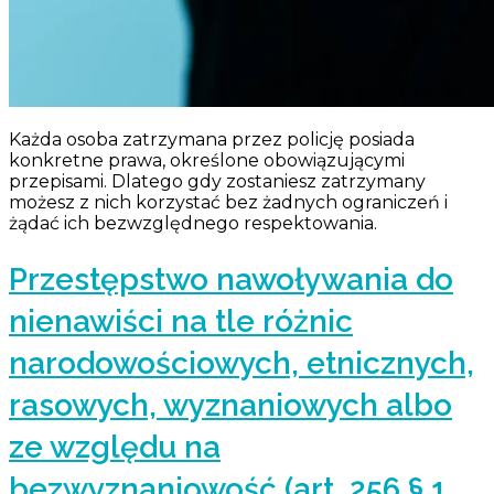
Każda osoba zatrzymana przez policję posiada
konkretne prawa, określone obowiązującymi
przepisami. Dlatego gdy zostaniesz zatrzymany
możesz z nich korzystać bez żadnych ograniczeń i
żądać ich bezwzględnego respektowania.
Przestępstwo nawoływania do
nienawiści na tle różnic
narodowościowych, etnicznych,
rasowych, wyznaniowych albo
ze względu na
bezwyznaniowość (art. 256 § 1