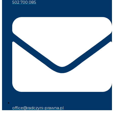
502 700 085
office@radczyni-prawna.pl