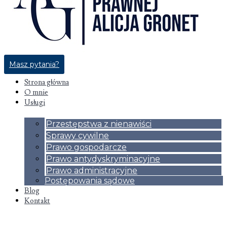
Masz pytania?
Strona główna
O mnie
Usługi
Przestępstwa z nienawiści
Sprawy cywilne
Prawo gospodarcze
Prawo antydyskryminacyjne
Prawo administracyjne
Postępowania sądowe
Blog
Kontakt