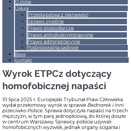
O mnie
Usługi
Przestępstwa z nienawiści
Sprawy cywilne
Prawo gospodarcze
Prawo antydyskryminacyjne
Prawo administracyjne
Postępowania sądowe
Blog
Kontakt
Wyrok ETPCz dotyczący
homofobicznej napaści
10 lipca 2025 r. Europejski Trybunał Praw Człowieka
wydał przełomowy wyrok w sprawie
Bednarek i Inni
przeciwko Polsce
. Sprawa dotyczyła napaści na trzech
mężczyzn, w tym parę jednopłciową, do której doszło
w centrum Warszawy. Sprawcy pobicia używali
homofobicznych wyzwisk, jednak organy ścigania i