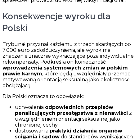
sprawców i prowadzi do wtórnej wiktymizacji ofiar.
Konsekwencje wyroku dla
Polski
Trybunał przyznał każdemu z trzech skarżących po
7 000 euro zadośćuczynienia, ale wyrok ma
znaczenie znacznie wykraczające poza indywidualne
rekompensaty. Podkreśla on konieczność
wprowadzenia systemowych zmian w polskim
prawie karnym
, które będą uwzględniały przemoc
motywowaną orientacją seksualną jako okoliczność
obciążającą.
Dla Polski oznacza to obowiązek:
uchwalenia
odpowiednich przepisów
penalizujących przestępstwa z nienawiści
z
uwzględnieniem orientacji seksualnej jako
chronionej cechy,
dostosowania
praktyki działania organów
ścigania i sądów
do standardów wynikających