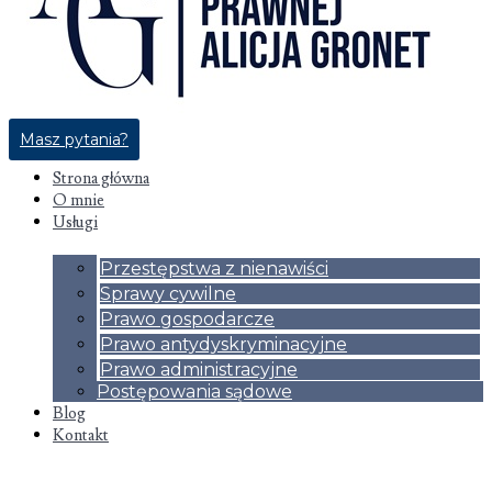
Masz pytania?
Strona główna
O mnie
Usługi
Przestępstwa z nienawiści
Sprawy cywilne
Prawo gospodarcze
Prawo antydyskryminacyjne
Prawo administracyjne
Postępowania sądowe
Blog
Kontakt