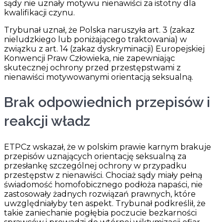
sądy nie uznały motywu nienawiści za istotny dla
kwalifikacji czynu.
Trybunał uznał, że Polska naruszyła art. 3 (zakaz
nieludzkiego lub poniżającego traktowania) w
związku z art. 14 (zakaz dyskryminacji) Europejskiej
Konwencji Praw Człowieka, nie zapewniając
skutecznej ochrony przed przestępstwami z
nienawiści motywowanymi orientacją seksualną.
Brak odpowiednich przepisów i
reakcji władz
ETPCz wskazał, że w polskim prawie karnym brakuje
przepisów uznających orientację seksualną za
przesłankę szczególnej ochrony w przypadku
przestępstw z nienawiści. Chociaż sądy miały pełną
świadomość homofobicznego podłoża napaści, nie
zastosowały żadnych rozwiązań prawnych, które
uwzględniałyby ten aspekt. Trybunał podkreślił, że
takie zaniechanie pogłębia poczucie bezkarności