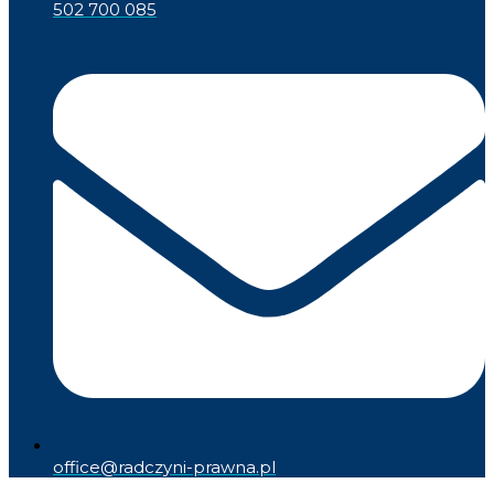
502 700 085
office@radczyni-prawna.pl