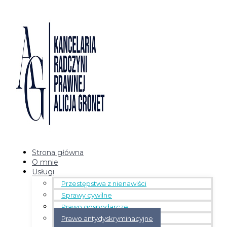
Strona główna
O mnie
Usługi
Przestępstwa z nienawiści
Sprawy cywilne
Prawo gospodarcze
Prawo antydyskryminacyjne