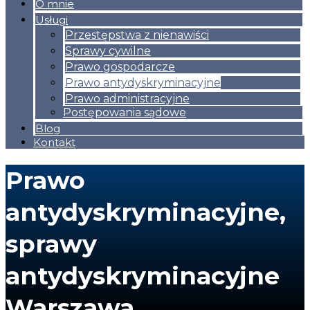
O mnie
Usługi
Przestępstwa z nienawiści
Sprawy cywilne
Prawo gospodarcze
Prawo antydyskryminacyjne
Prawo administracyjne
Postępowania sądowe
Blog
Kontakt
Prawo
antydyskryminacyjne,
sprawy
antydyskryminacyjne
Warszawa