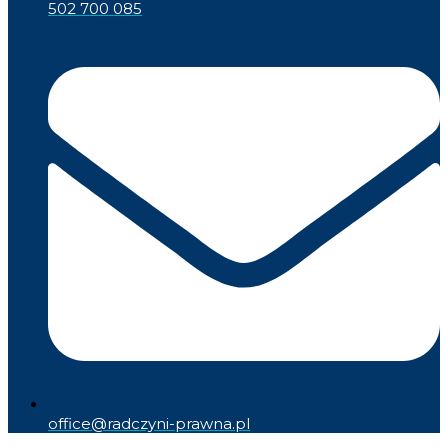
502 700 085
office@radczyni-prawna.pl