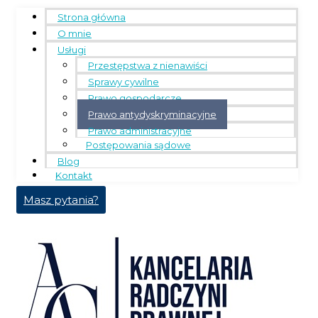
Strona główna
O mnie
Usługi
Przestępstwa z nienawiści
Sprawy cywilne
Prawo gospodarcze
Prawo antydyskryminacyjne
Prawo administracyjne
Postępowania sądowe
Blog
Kontakt
Masz pytania?