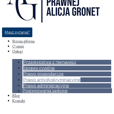
Masz pytania?
Strona główna
O mnie
Usługi
Przestępstwa z nienawiści
Sprawy cywilne
Prawo gospodarcze
Prawo antydyskryminacyjne
Prawo administracyjne
Postępowania sądowe
Blog
Kontakt