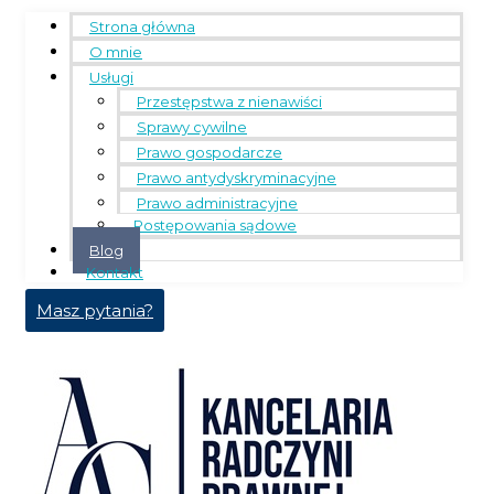
Strona główna
O mnie
Usługi
Przestępstwa z nienawiści
Sprawy cywilne
Prawo gospodarcze
Prawo antydyskryminacyjne
Prawo administracyjne
Postępowania sądowe
Blog
Kontakt
Masz pytania?