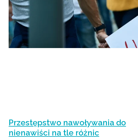
Przestępstwo nawoływania do
nienawiści na tle różnic