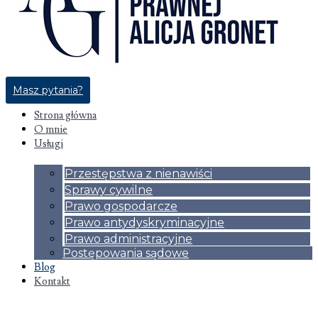
Masz pytania?
Strona główna
O mnie
Usługi
Przestępstwa z nienawiści
Sprawy cywilne
Prawo gospodarcze
Prawo antydyskryminacyjne
Prawo administracyjne
Postępowania sądowe
Blog
Kontakt