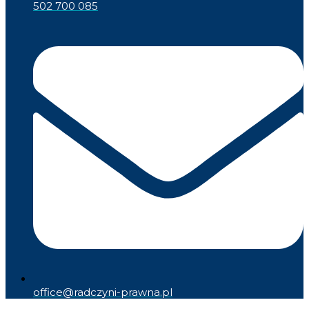
502 700 085
office@radczyni-prawna.pl