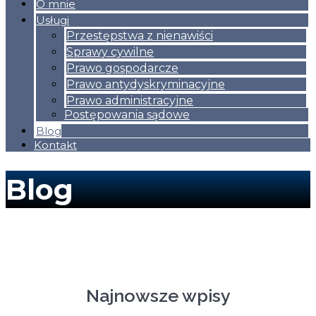
O mnie
Usługi
Przestępstwa z nienawiści
Sprawy cywilne
Prawo gospodarcze
Prawo antydyskryminacyjne
Prawo administracyjne
Postępowania sądowe
Blog
Kontakt
Blog
Najnowsze wpisy